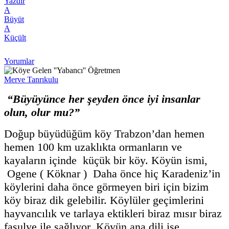
Yazdır
A
Büyüt
A
Küçült
Yorumlar
Merve Tanrıkulu
“Büyüyünce her şeyden önce iyi insanlar
olun, olur mu?”
Doğup büyüdüğüm köy Trabzon’dan hemen
hemen 100 km uzaklıkta ormanların ve
kayaların içinde küçük bir köy. Köyün ismi,
Ogene ( Köknar ) Daha önce hiç Karadeniz’in
köylerini daha önce görmeyen biri için bizim
köy biraz dik gelebilir. Köylüler geçimlerini
hayvancılık ve tarlaya ektikleri biraz mısır biraz
fasulye ile sağlıyor. Köyün ana dili ise