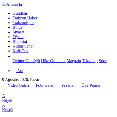
Gündem
Trabzon Haber
TrabzonSpor
Bölge
Siyaset
Eğitim
Röportaj
Kültür Sanat
KulisCuk
Twitter Günlüğü
Ülke Gündemi
Magazin
Teknoloji
Spor
Ara
9 Ağustos 2026, Pazar
Video Galeri
Foto Galeri
Yazarlar
Üye Paneli
A
Büyüt
A
Küçült