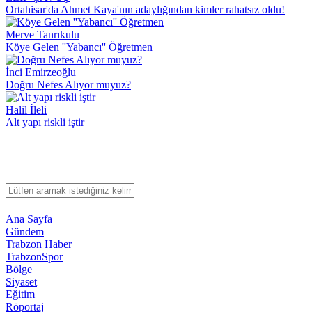
Ortahisar'da Ahmet Kaya'nın adaylığından kimler rahatsız oldu!
Merve Tanrıkulu
Köye Gelen ''Yabancı'' Öğretmen
İnci Emirzeoğlu
Doğru Nefes Alıyor muyuz?
Halil İleli
Alt yapı riskli iştir
Ana Sayfa
Gündem
Trabzon Haber
TrabzonSpor
Bölge
Siyaset
Eğitim
Röportaj