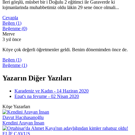
Ileri görşlü, müsbet bir i Doğulu 2 eğitimci ile Garaverde ki
lojmanlarinda muhabbetimiz oldu läkin 29 sene önce olmali...
Cevapla
Beğen (
1
)
Beğenme (
0
)
Merve
3 yıl önce
Köye çok değerli öğretmenler geldi. Benim dönemimden önce de.
Beğen (
1
)
Beğenme (
1
)
Yazarın Diğer Yazıları
Karadeniz ve Kadın - 14 Haziran 2020
Epat's na fevume - 02 Nisan 2020
Köşe Yazarları
Davut Hacıhasanoğlu
Kendini Arayan İnsan
ELİF ÇAVUŞ