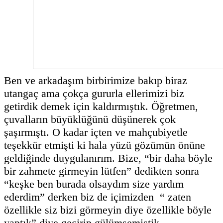
Ben ve arkadaşım birbirimize bakıp biraz
utangaç ama çokça gururla ellerimizi biz
getirdik demek için kaldırmıştık. Öğretmen,
çuvalların büyüklüğünü düşünerek çok
şaşırmıştı. O kadar içten ve mahçubiyetle
teşekkür etmişti ki hala yüzü gözümün önüne
geldiğinde duygulanırım. Bize, “bir daha böyle
bir zahmete girmeyin lütfen” dedikten sonra
“keşke ben burada olsaydım size yardım
ederdim” derken biz de içimizden “ zaten
özellikle siz bizi görmeyin diye özellikle böyle
yaptık” diye geçirip gülümsemiştik.