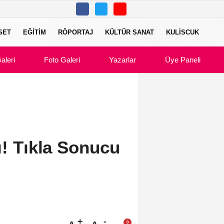
SET
EĞITIM
RÖPORTAJ
KÜLTÜR SANAT
KULISCUK
aleri
Foto Galeri
Yazarlar
Üye Paneli
ı! Tıkla Sonucu