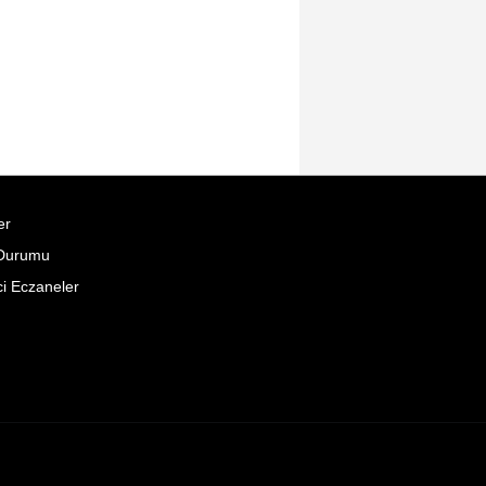
er
Durumu
i Eczaneler