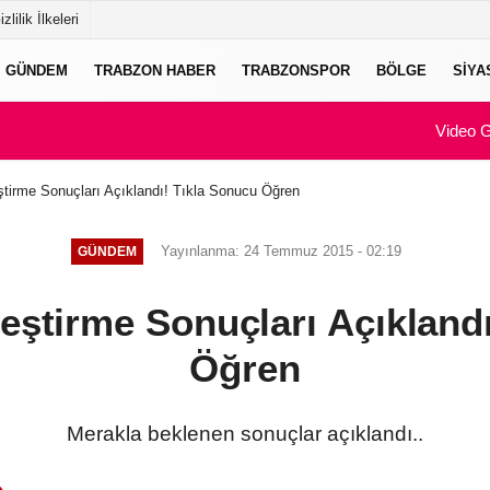
izlilik İlkeleri
GÜNDEM
TRABZON HABER
TRABZONSPOR
BÖLGE
SIYA
Video G
eştirme Sonuçları Açıklandı! Tıkla Sonucu Öğren
Yayınlanma: 24 Temmuz 2015 - 02:19
GÜNDEM
leştirme Sonuçları Açıkland
Öğren
Merakla beklenen sonuçlar açıklandı..