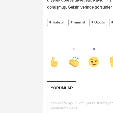
diyerek göreve davet etti. Kaya, “Hi
dönüşmüş. Gelsin yerinde görsünler, b
# Trabzon
# terminal
# Otobüs
YORUMLAR