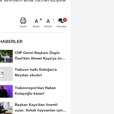
A
A
Büyüt
Küçült
Yazdır
Yorumlar
 HABERLER
CHP Genel Başkanı Özgür
Özel'den Ahmet Kaya'ya övgü
dolu sözler
Trabzon halkı Erdoğan'a
Meydan okudu!
Trabzonspor'dan Hakan
Kulaçoğlu kararı!
Başkan Kaya'dan önemli
uyarı: Sokak hayvanları için