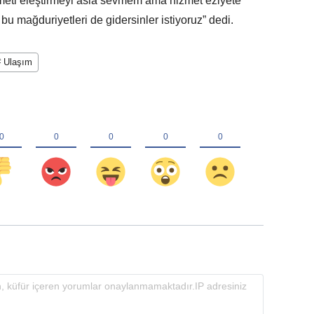
zmeti eleştirmeyi asla sevmem ama hizmet eziyete
u mağduriyetleri de gidersinler istiyoruz” dedi.
# Ulaşım