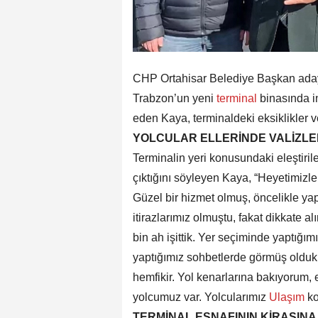
CHP Ortahisar Belediye Başkan adayı
Trabzon’un yeni
terminal
binasında i
eden Kaya, terminaldeki eksiklikler ve
YOLCULAR ELLERİNDE VALİZLE
Terminalin yeri konusundaki eleştirile
çıktığını söyleyen Kaya, “Heyetimizle 
Güzel bir hizmet olmuş, öncelikle y
itirazlarımız olmuştu, fakat dikkate al
bin ah işittik. Yer seçiminde yaptığım
yaptığımız sohbetlerde görmüş olduk.
hemfikir. Yol kenarlarına bakıyorum, 
yolcumuz var. Yolcularımız
Ulaşım
ko
TERMİNAL ESNAFININ KİRASINA 