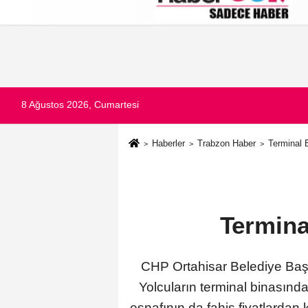
Künye
İletişim
Çerez Politikası
G
8 Ağustos 2026, Cumartesi
Haberler
Trabzon Haber
Terminal 
Termina
CHP Ortahisar Belediye Başk
Yolcuların terminal binasınd
esnafının da fahiş fiyatlardan