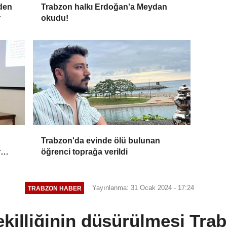
den
Trabzon halkı Erdoğan'a Meydan
r
okudu!
Trabzon'da evinde ölü bulunan
r
öğrenci toprağa verildi
Yayınlanma: 31 Ocak 2024 - 17:24
TRABZON HABER
ekilliğinin düşürülmesi Tra