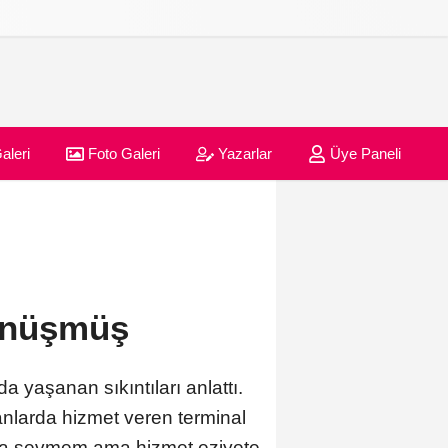
aleri
Foto Galeri
Yazarlar
Üye Paneli
Dönüşmüş
yaşanan sıkıntıları anlattı.
anlarda hizmet veren terminal
 asla sevmem ama hizmet eziyete