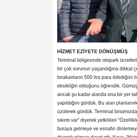
HİZMET EZİYETE DÖNÜŞMÜŞ
Terminal bölgesinde otopark ücretle
bir çok sorunun yaşandığına dikkat çe
bırakanların 500 lira para ödediğini 
eksikliğin olduğunu öğrendik. Gümüşv
ancak şu kadar alanda ona bir yer tah
yapıldığını gördük. Bu alan planlanı
üzülerek gördük. Terminal binamızda
sıkıntı var” diyerek yetkilileri “Özell
buraya gelmeye ve esnafın dinlemey