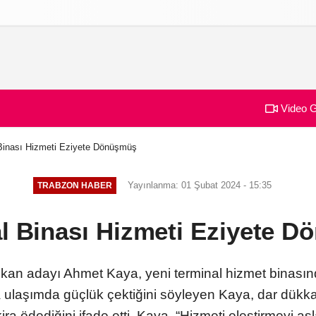
izlilik İlkeleri
Video G
Binası Hizmeti Eziyete Dönüşmüş
Yayınlanma: 01 Şubat 2024 - 15:35
TRABZON HABER
l Binası Hizmeti Eziyete 
an adayı Ahmet Kaya, yeni terminal hizmet binasında 
a ulaşımda güçlük çektiğini söyleyen Kaya, dar dükk
 kira ödediğini ifade etti. Kaya, “Hizmeti eleştirmeyi