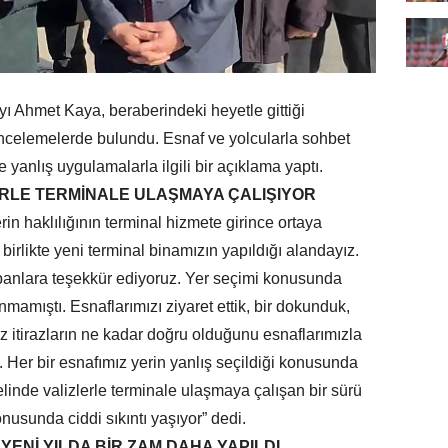
 Ahmet Kaya, beraberindeki heyetle gittiği
ncelemelerde bulundu. Esnaf ve yolcularla sohbet
 yanlış uygulamalarla ilgili bir açıklama yaptı.
RLE TERMİNALE ULAŞMAYA ÇALIŞIYOR
rin haklılığının terminal hizmete girince ortaya
birlikte yeni terminal binamızın yapıldığı alandayız.
apanlara teşekkür ediyoruz. Yer seçimi konusunda
ınmamıştı. Esnaflarımızı ziyaret ettik, bir dokunduk,
ız itirazların ne kadar doğru olduğunu esnaflarımızla
 Her bir esnafımız yerin yanlış seçildiği konusunda
elinde valizlerle terminale ulaşmaya çalışan bir sürü
nusunda ciddi sıkıntı yaşıyor” dedi.
YENİ YILDA BİR ZAM DAHA YAPILDI