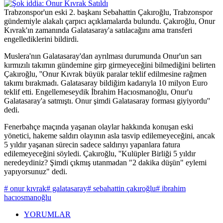
Trabzonspor'un eski 2. başkanı Sebahattin Çakıroğlu, Trabzonspor
gündemiyle alakalı çarpıcı açıklamalarda bulundu. Çakıroğlu, Onur
Kıvrak'ın zamanında Galatasaray'a satılacağını ama transferi
engellediklerini bildirdi.
Muslera'nın Galatasaray'dan ayrılması durumunda Onur'un sarı
kırmızılı takımın gündemine girp girmeyeceğini bilmediğini belirten
Çakıroğlu, ''Onur Kıvrak büyük paralar teklif edilmesine rağmen
takımı bırakmadı. Galatasaray bildiğim kadarıyla 10 milyon Euro
teklif etti. Engellemeseydik İbrahim Hacıosmanoğlu, Onur'u
Galatasaray'a satmıştı. Onur şimdi Galatasaray forması giyiyordu''
dedi.
Fenerbahçe maçında yaşanan olaylar hakkında konuşan eski
yönetici, hakeme saldırı olayının asla tasvip edilemeyeceğini, ancak
5 yıldır yaşanan sürecin sadece saldırıyı yapanlara fatura
edilemeyeceğini söyledi. Çakıroğlu, ''Kulüpler Birliği 5 yıldır
neredeydiniz? Şimdi çıkmış utanmadan "2 dakika düşün" eylemi
yapıyorsunuz" dedi.
# onur kıvrak
# galatasaray
# sebahattin çakıroğlu
# ibrahim
hacıosmanoğlu
YORUMLAR