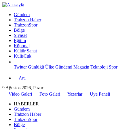
Gündem
Trabzon Haber
TrabzonSpor
Bölge
Siyaset
Eğitim
Röportaj
Kültür Sanat
KulisCuk
Twitter Günlüğü
Ülke Gündemi
Magazin
Teknoloji
Spor
Ara
9 Ağustos 2026, Pazar
Video Galeri
Foto Galeri
Yazarlar
Üye Paneli
HABERLER
Gündem
Trabzon Haber
TrabzonSpor
Bölge