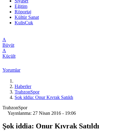
Siyaset
Eğitim
Röportaj
Kültür Sanat
KulisCuk
A
Büyüt
A
Küçült
Yorumlar
Haberler
TrabzonSpor
Şok iddia: Onur Kıvrak Satıldı
TrabzonSpor
Yayınlanma: 27 Nisan 2016 - 19:06
Şok iddia: Onur Kıvrak Satıldı