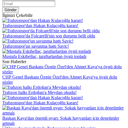
Gönder
İlginizi Çekebilir
Trabzonspor'dan Hakan Kulaçoğlu kararı!
Trabzonspor'da Folcarelli'nin son durumu belli oldu
Trabzonspor'un savunma hattı Savic!
Mustafa Eskihellaç, taraftarlardan övgü topladı
Son Haberler
CHP Genel Başkanı Özgür Özel'den Ahmet Kaya'ya övgü dolu
sözler
Trabzon halkı Erdoğan'a Meydan okudu!
Trabzonspor'dan Hakan Kulaçoğlu kararı!
Başkan Kaya'dan önemli uyarı: Sokak hayvanları için denetimler
artmalı