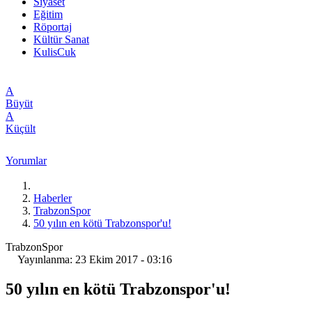
Siyaset
Eğitim
Röportaj
Kültür Sanat
KulisCuk
A
Büyüt
A
Küçült
Yorumlar
Haberler
TrabzonSpor
50 yılın en kötü Trabzonspor'u!
TrabzonSpor
Yayınlanma: 23 Ekim 2017 - 03:16
50 yılın en kötü Trabzonspor'u!