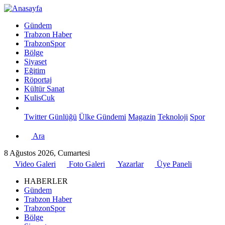
Gündem
Trabzon Haber
TrabzonSpor
Bölge
Siyaset
Eğitim
Röportaj
Kültür Sanat
KulisCuk
Twitter Günlüğü
Ülke Gündemi
Magazin
Teknoloji
Spor
Ara
8 Ağustos 2026, Cumartesi
Video Galeri
Foto Galeri
Yazarlar
Üye Paneli
HABERLER
Gündem
Trabzon Haber
TrabzonSpor
Bölge