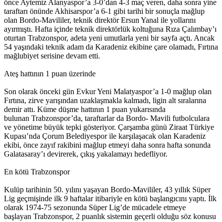
önce Aytemiz Alanyaspor’a 3-0’dan 4-3 maç veren, daha sonra yine
taraftarı önünde Akhisarspor’a 6-1 gibi tarihi bir sonuçla mağlup
olan Bordo-Mavililer, teknik direktör Ersun Yanal ile yollarını
ayırmıştı. Hafta içinde teknik direktörlük koltuğuna Rıza Çalımbay’ı
oturtan Trabzonspor, adeta yeni umutlarla yeni bir sayfa açtı. Ancak
54 yaşındaki teknik adam da Karadeniz ekibine çare olamadı, Fırtına
mağlubiyet serisine devam etti.
Ateş hattının 1 puan üzerinde
Son olarak önceki gün Evkur Yeni Malatyaspor’a 1-0 mağlup olan
Fırtına, zirve yarışından uzaklaşmakla kalmadı, ligin alt sıralarına
demir attı. Küme düşme hattının 1 puan yukarısında
bulunan Trabzonspor’da, taraftarlar da Bordo- Mavili futbolculara
ve yönetime büyük tepki gösteriyor. Çarşamba günü Ziraat Türkiye
Kupası’nda Çorum Belediyespor ile karşılaşacak olan Karadeniz
ekibi, önce zayıf rakibini mağlup etmeyi daha sonra hafta sonunda
Galatasaray’ı devirerek, çıkış yakalamayı hedefliyor.
En kötü Trabzonspor
Kulüp tarihinin 50. yılını yaşayan Bordo-Mavililer, 43 yıllık Süper
Lig geçmişinde ilk 9 haftalar itibariyle en kötü başlangıcını yaptı. İlk
olarak 1974-75 sezonunda Süper Lig’de mücadele etmeye
başlayan Trabzonspor, 2 puanlık sistemin geçerli olduğu söz konusu