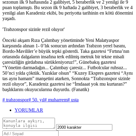
sezonun ilk 9 haftasında 2 galibiyet, 5 beraberlik ve 2 yenilgi ile 9
puan toplamıştı. Bu sezon ilk 9 haftada 2 galibiyet, 3 beraberlik ve 4
yenilgi alan Karadeniz ekibi, bu periyotta tarihinin en kötü dönemini
yaşadı.
'Trabzonspor sizinle rezil oluyor'
Önceki akşam Rıza Çalımbay yönetiminde Yeni Malatyaspor
karşısında alınan 1- 0’lık sonucun ardından Trabzon yerel basını,
Bordo-Mavililer’e büyük tepki gösterdi. Taka gazetesi “Fırtına’nın
ortasında dalgaların insafına terk edilmiş metruk bir tekne misali
çaresizliğin girdabına sürükleniyoruz!”, Günebakış gazetesi
“Yönetim darmadağın... Çalımbay çaresiz... Futbolcular ruhsuz...
50’nci yılda çöktük. Yazıklar olsun” “Kuzey Ekspres gazetesi “Aynı
tas aynı hamam” manşetini atarken, Sonnokta “Trabzonspor sizinle
rezil oluyor”, Karadeniz gazetesi ise “İmdaaat yok mu kurtaran?”
başlıklarını okuyucularına duyurdu. (Fanatik)
# trabzonspor
# 50. yıl
# muharrem
# usta
YORUMLAR